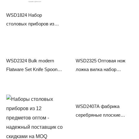
WSD1824 Набор
столовых приборов из
нержавеющей стали
WSD1824 Made Knife
Spoon Fork Set Black
WSD2324 Bulk modern
WSD2325 Оптовая нож
Flatware Set Knife Spoon
ложка вилка набор
and Fork Set
столовых приборов
WSD2407A фабрика
серебряные плоские
столовые приборы
европейский западный