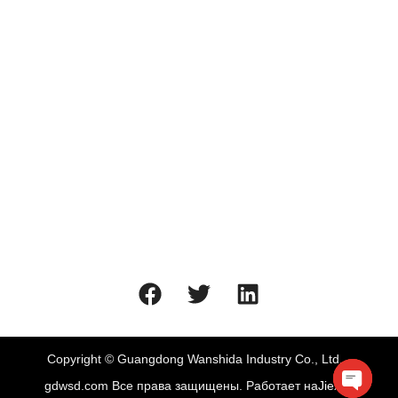
Профиль компании
OEM/ODM
Вопросы и ответы
Связаться с
+86-663-3283599
Wechat：+86 15521331012
sharon@gdwsd.com
Copyright © Guangdong Wanshida Industry Co., Ltd. -
gdwsd.com Все права защищены. Работает на
Jiexun